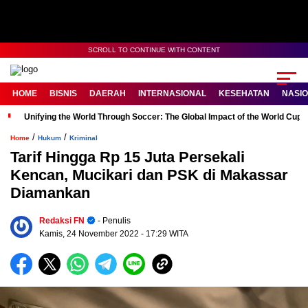
SCROLL TO CONTINUE WITH CONTENT
HOME
BISNIS
DAERAH
INTERNASIONAL
KESEHATAN
NASI
Unifying the World Through Soccer: The Global Impact of the World Cup
/
/
Home
Hukum
Kriminal
Tarif Hingga Rp 15 Juta Persekali
Kencan, Mucikari dan PSK di Makassar
Diamankan
Redaksi FN
- Penulis
Kamis, 24 November 2022
- 17:29 WITA