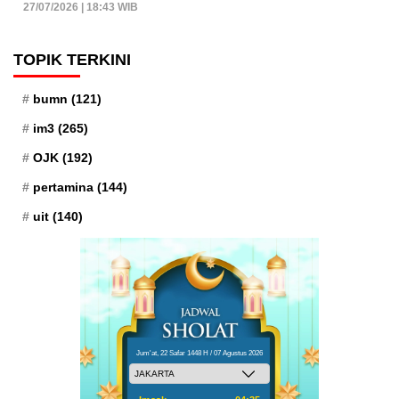
27/07/2026 | 18:43 WIB
TOPIK TERKINI
bumn
(121)
im3
(265)
OJK
(192)
pertamina
(144)
uit
(140)
Jum'at, 22 Safar 1448 H / 07 Agustus 2026