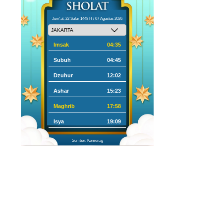
Jum'at, 22 Safar 1448 H / 07 Agustus 2026
Imsak
04:35
Subuh
04:45
Dzuhur
12:02
Ashar
15:23
Maghrib
17:58
Isya
19:09
Sumber: Kemenag