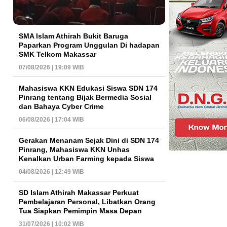
SMA Islam Athirah Bukit Baruga
Paparkan Program Unggulan Di hadapan
SMK Telkom Makassar
07/08/2026 | 19:09 WIB
Mahasiswa KKN Edukasi Siswa SDN 174
Pinrang tentang Bijak Bermedia Sosial
dan Bahaya Cyber Crime
06/08/2026 | 17:04 WIB
Gerakan Menanam Sejak Dini di SDN 174
Pinrang, Mahasiswa KKN Unhas
Kenalkan Urban Farming kepada Siswa
04/08/2026 | 12:49 WIB
SD Islam Athirah Makassar Perkuat
Pembelajaran Personal, Libatkan Orang
Tua Siapkan Pemimpin Masa Depan
31/07/2026 | 10:02 WIB