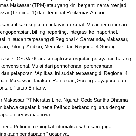
emas Makassar (TPM) atau yang kini berganti nama menjadi
ar (Terminal 1) dan Terminal Petikemas Ambon.
akan aplikasi kegiatan pelayanan kapal. Mulai permohonan,
ngoperasian, billing, reporting, integrasi ke Inaportnet.
asi ini sudah terpasang di Regional 4 Samarinda, Makassar,
loan, Bitung, Ambon, Merauke, dan Regional 4 Sorong.
kasi PTOS-M/PK adalah aplikasi kegiatan pelayanan barang
 konvensional. Mulai dari permohonan, perencanaan,
dan pelaporan. “Aplikasi ini sudah terpasang di Regional 4
apan, Makassar, Tarakan, Pantoloan, Sorong, Jayapura, dan
ntalo,” tutup Enriany.
r Makassar PT Meratus Line, Ngurah Gede Santha Dharma
bahwa capaian kinerja Pelindo berbanding lurus dengan
dapatan perusahaannya.
inerja Pelindo meningkat, otomatis usaha kami juga
ngkatan pendapatan,” ucapnya.