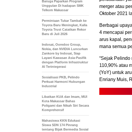
Baruga Paparkan Program
Unggulan Di hadapan SMK
merger atau pe
Telkom Makassar
Oktober 2021 la
Permintaan Tukar Tambah ke
Berbagai upaya
Toyota Baru Meningkat, Kalla
Toyota Trust Catatkan Rekor
4 mencapai pero
Baru di Juli 2026
arus kapal, pen
Indosat, Ooredoo Group,
mana semua pe
Nokia, dan NVIDIA Luncurkan
Zankore by Indosat, Siap
“Sejak Pelindo
Layani Kawasan Asia-Pasifik
dengan Platform Infrastruktur
110,90% atau m
AI Terintegerasi
(YoY) untuk aru
Sosialisasi PKB, Pelindo
Enriany Muis, 
Perkuat Harmoni Hubungan
Industrial
Libatkan KUA dan Imam, MUI
Kota Makassar Bahas
Poligami dan Nikah Siri Secara
Komprehensif
Mahasiswa KKN Edukasi
Siswa SDN 174 Pinrang
tentang Bijak Bermedia Sosial