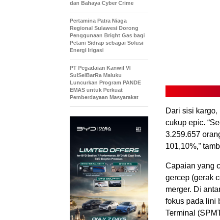
dan Bahaya Cyber Crime
Pertamina Patra Niaga
Regional Sulawesi Dorong
Penggunaan Bright Gas bagi
Petani Sidrap sebagai Solusi
Energi Irigasi
PT Pegadaian Kanwil VI
SulSelBarRa Maluku
Luncurkan Program PANDE
EMAS untuk Perkuat
Pemberdayaan Masyarakat
Dari sisi karg
cukup epic. “S
3.259.657 oran
101,10%,” tam
Capaian yang cu
gercep (gerak 
merger. Di ant
fokus pada lini
Terminal (SPMT