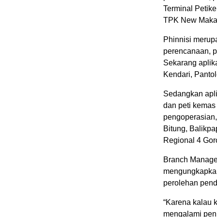
Terminal Petik
TPK New Makass
Phinnisi merup
perencanaan, pe
Sekarang aplik
Kendari, Panto
Sedangkan apli
dan peti kemas
pengoperasian, 
Bitung, Balikp
Regional 4 Goro
Branch Manage
mengungkapkan 
perolehan pen
“Karena kalau k
mengalami peni