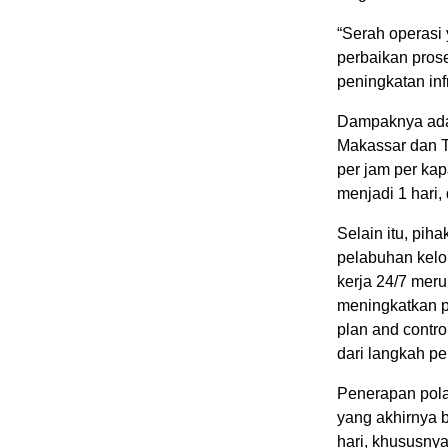
“Serah operasi 
perbaikan prose
peningkatan infr
Dampaknya adal
Makassar dan T
per jam per kap
menjadi 1 hari,
Selain itu, pih
pelabuhan kelo
kerja 24/7 mer
meningkatkan 
plan and contro
dari langkah p
Penerapan pola
yang akhirnya 
hari, khususny