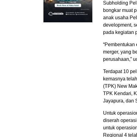
Subholding Pel
bongkar muat pe
anak usaha Peli
development, s
pada kegiatan 
“Pembentukan 
merger, yang b
perusahaan,” u
Terdapat 10 pel
kemasnya telah
(TPK) New Maka
TPK Kendari, K
Jayapura, dan 
Untuk operasion
diserah operas
untuk operasion
Regional 4 tel