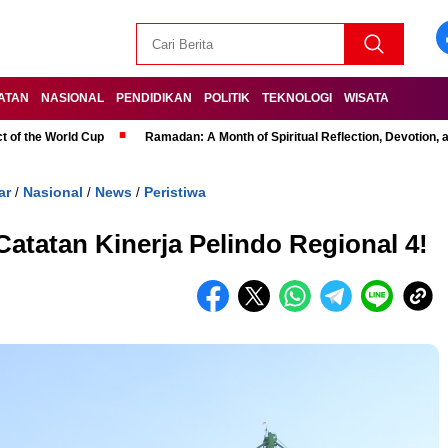
ATAN
NASIONAL
PENDIDIKAN
POLITIK
TEKNOLOGI
WISATA
t of the World Cup
Ramadan: A Month of Spiritual Reflection, Devotion, 
ar
Nasional
News
Peristiwa
/
/
/
Catatan Kinerja Pelindo Regional 4!