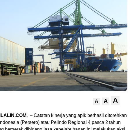
A
A
A
LALIN.COM,
– Catatan kinerja yang apik berhasil ditorehkan
ndonesia (Persero) atau Pelindo Regional 4 pasca 2 tahun
g bergerak dibidang jasa kepelabuhanan ini melakukan aksi