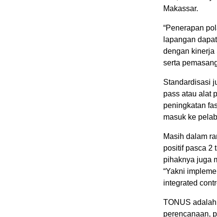
Makassar.
“Penerapan pola
lapangan dapat
dengan kinerja 
serta pemasang
Standardisasi 
pass atau alat 
peningkatan fa
masuk ke pela
Masih dalam ra
positif pasca 
pihaknya juga m
“Yakni impleme
integrated cont
TONUS adalah a
perencanaan, pe