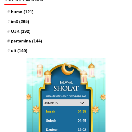
bumn
(121)
im3
(265)
OJK
(192)
pertamina
(144)
uit
(140)
Sabtu, 23 Safar 1448 H / 08 Agustus 2026
Imsak
04:35
Subuh
04:45
Dzuhur
12:02