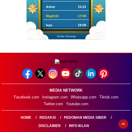
Ashar
15:23
Maghrib
17:58
Isya
19:09
Sumber: Kemenag
MEDIA NETWORK
Facebook.com
Instagram.com
Whatsapp.com
Tiktok.com
Twitter.com
Youtube.com
HOME
REDAKSI
PEDOMAN MEDIA SIBER
DISCLAIMER
INFO IKLAN