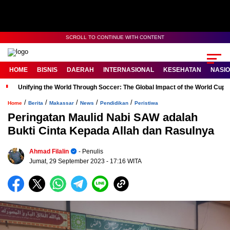
SCROLL TO CONTINUE WITH CONTENT
HOME
BISNIS
DAERAH
INTERNASIONAL
KESEHATAN
NASI
Unifying the World Through Soccer: The Global Impact of the World Cup
/
/
/
/
/
Home
Berita
Makassar
News
Pendidikan
Peristiwa
Peringatan Maulid Nabi SAW adalah
Bukti Cinta Kepada Allah dan Rasulnya
Ahmad Filalin
- Penulis
Jumat, 29 September 2023
- 17:16 WITA