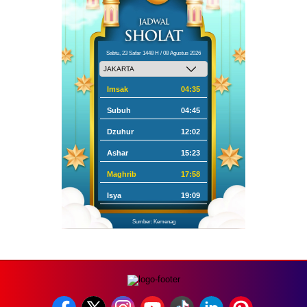
Sabtu, 23 Safar 1448 H / 08 Agustus 2026
Imsak
04:35
Subuh
04:45
Dzuhur
12:02
Ashar
15:23
Maghrib
17:58
Isya
19:09
Sumber: Kemenag