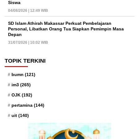
Siswa
04/08/2026 | 12:49 WIB
SD Islam Athirah Makassar Perkuat Pembelajaran
Personal, Libatkan Orang Tua Siapkan Pemimpin Masa
Depan
31/07/2026 | 10:02 WIB
TOPIK TERKINI
bumn
(121)
im3
(265)
OJK
(192)
pertamina
(144)
uit
(140)