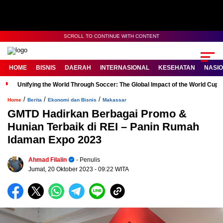
SCROLL TO CONTINUE WITH CONTENT
HOME
BISNIS
DAERAH
INTERNASIONAL
KESEHATAN
NASI
Unifying the World Through Soccer: The Global Impact of the World Cup
/
/
/
Home
Berita
Ekonomi dan Bisnis
Makassar
GMTD Hadirkan Berbagai Promo &
Hunian Terbaik di REI – Panin Rumah
Idaman Expo 2023
Ahmad Filalin
- Penulis
Jumat, 20 Oktober 2023
- 09:22 WITA