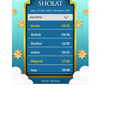
Sabtu, 23 Safar 1448 H / 08 Agustus 2026
Imsak
04:35
Subuh
04:45
Dzuhur
12:02
Ashar
15:23
Maghrib
17:58
Isya
19:09
Sumber: Kemenag