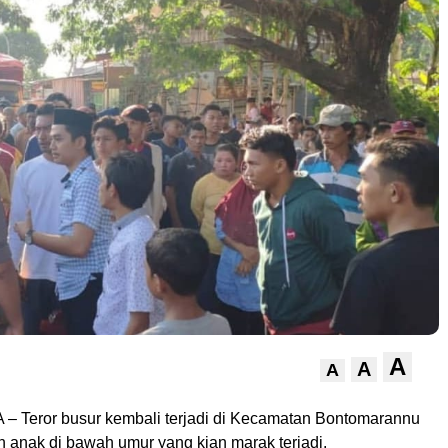
A
A
A
– Teror busur kembali terjadi di Kecamatan Bontomarannu
n anak di bawah umur yang kian marak terjadi.