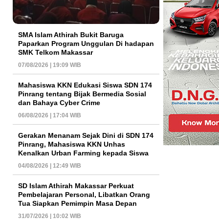
SMA Islam Athirah Bukit Baruga
Paparkan Program Unggulan Di hadapan
SMK Telkom Makassar
07/08/2026 | 19:09 WIB
Mahasiswa KKN Edukasi Siswa SDN 174
Pinrang tentang Bijak Bermedia Sosial
dan Bahaya Cyber Crime
06/08/2026 | 17:04 WIB
Gerakan Menanam Sejak Dini di SDN 174
Pinrang, Mahasiswa KKN Unhas
Kenalkan Urban Farming kepada Siswa
04/08/2026 | 12:49 WIB
SD Islam Athirah Makassar Perkuat
Pembelajaran Personal, Libatkan Orang
Tua Siapkan Pemimpin Masa Depan
31/07/2026 | 10:02 WIB