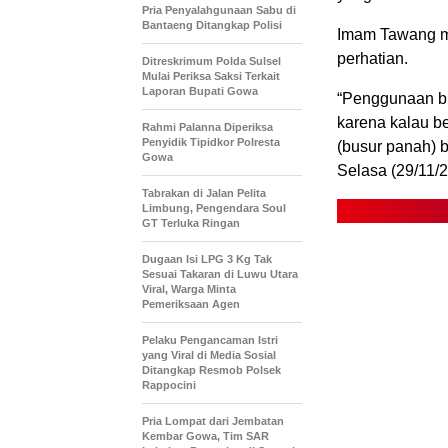
Pria Penyalahgunaan Sabu di
Bantaeng Ditangkap Polisi
Imam Tawang me
perhatian.
Ditreskrimum Polda Sulsel
Mulai Periksa Saksi Terkait
Laporan Bupati Gowa
“Penggunaan bu
karena kalau b
Rahmi Palanna Diperiksa
Penyidik Tipidkor Polresta
(busur panah) b
Gowa
Selasa (29/11/2
Tabrakan di Jalan Pelita
Limbung, Pengendara Soul
GT Terluka Ringan
Dugaan Isi LPG 3 Kg Tak
Sesuai Takaran di Luwu Utara
Viral, Warga Minta
Pemeriksaan Agen
Pelaku Pengancaman Istri
yang Viral di Media Sosial
Ditangkap Resmob Polsek
Rappocini
Pria Lompat dari Jembatan
Kembar Gowa, Tim SAR