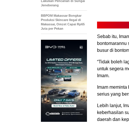
Lakukan Pencarian di Sungai
Jeneberang
BBPOM Makassar Bongkar
Produksi Skincare Ilegal di
Makassar, Omzet Capai Rp65
Juta per Pekan
Sebab itu, Ima
bontomarannu 
busur di bontom
“Tidak boleh l
untuk segera me
Imam.
Imam meminta b
serius yang ber
Lebih lanjut, I
keberhasilan su
daerah dan kep