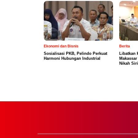
Ekonomi dan Bisnis
Berita
Sosialisasi PKB, Pelindo Perkuat
Libatkan
Harmoni Hubungan Industrial
Makassar
Nikah Sir