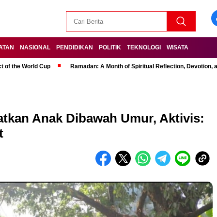
ATAN
NASIONAL
PENDIDIKAN
POLITIK
TEKNOLOGI
WISATA
t of the World Cup
Ramadan: A Month of Spiritual Reflection, Devotion, 
atkan Anak Dibawah Umur, Aktivis:
t