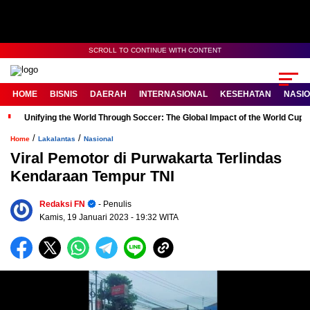
SCROLL TO CONTINUE WITH CONTENT
HOME
BISNIS
DAERAH
INTERNASIONAL
KESEHATAN
NASI
Unifying the World Through Soccer: The Global Impact of the World Cup
/
/
Home
Lakalantas
Nasional
Viral Pemotor di Purwakarta Terlindas
Kendaraan Tempur TNI
Redaksi FN
- Penulis
Kamis, 19 Januari 2023
- 19:32 WITA