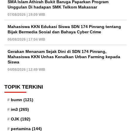
SMA Islam Athirah Bukit Baruga Paparkan Program
Unggulan Di hadapan SMK Telkom Makassar
07/08/2026 | 19:09 WIB
Mahasiswa KKN Edukasi Siswa SDN 174 Pinrang tentang
Bijak Bermedia Sosial dan Bahaya Cyber Crime
06/08/2026 | 17:04 WIB
Gerakan Menanam Sejak Dini di SDN 174 Pinrang,
Mahasiswa KKN Unhas Kenalkan Urban Farming kepada
Siswa
04/08/2026 | 12:49 WIB
TOPIK TERKINI
bumn
(121)
im3
(265)
OJK
(192)
pertamina
(144)