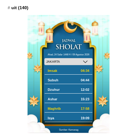
uit
(140)
Ahad, 24 Safar 1448 H / 09 Agustus 2026
Imsak
04:34
Subuh
04:44
Dzuhur
12:02
Ashar
15:23
Maghrib
17:58
Isya
19:09
Sumber: Kemenag