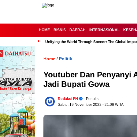
HOME
BISNIS
DAERAH
INTERNASIONAL
KESEH
Unifying the World Through Soccer: The Global Impac
Home
Politik
/
Youtuber Dan Penyanyi 
Jadi Bupati Gowa
Redaksi FN
- Penulis
Sabtu, 19 November 2022
- 21:06 WITA