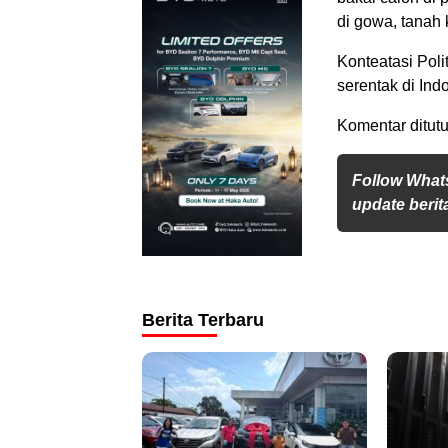
di gowa, tanah 
Konteatasi Pol
serentak di Ind
Komentar ditutu
Follow What
update berita
Berita Terbaru