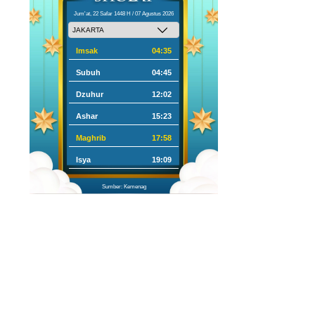
Jum'at, 22 Safar 1448 H / 07 Agustus 2026
Imsak
04:35
Subuh
04:45
Dzuhur
12:02
Ashar
15:23
Maghrib
17:58
Isya
19:09
Sumber: Kemenag