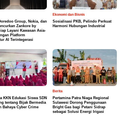
Ekonomi dan Bisnis
Ooredoo Group, Nokia, dan
Sosialisasi PKB, Pelindo Perkuat
uncurkan Zankore by
Harmoni Hubungan Industrial
Siap Layani Kawasan Asia-
engan Platform
tur AI Terintegerasi
Berita
a KKN Edukasi Siswa SDN
Pertamina Patra Niaga Regional
ng tentang Bijak Bermedia
Sulawesi Dorong Penggunaan
n Bahaya Cyber Crime
Bright Gas bagi Petani Sidrap
sebagai Solusi Energi Irigasi