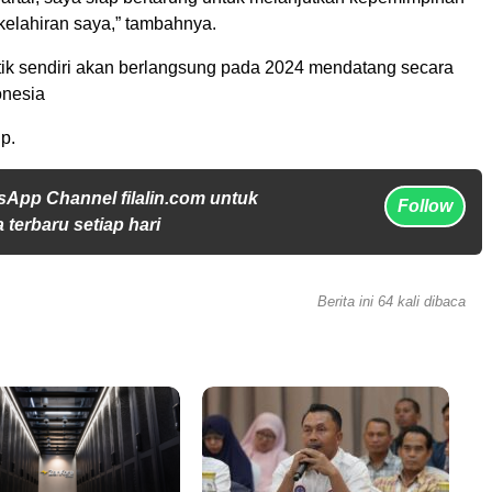
kelahiran saya,” tambahnya.
itik sendiri akan berlangsung pada 2024 mendatang secara
onesia
p.
sApp Channel filalin.com untuk
Follow
 terbaru setiap hari
Berita ini 64 kali dibaca