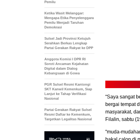
Pemilu
Ketika Wasit Melanggar:
Mengapa Etika Penyelenggara
Pemilu Menjadi Taruhan
Demokrasi
Sulsel Jadi Provinsi Ketujuh
Serahkan Berkas Lengkap
Partai Gerakan Rakyat ke DPP
Anggota Komisi I DPR RI
Soroti Ancaman Kejahatan
Digital dalam Dialog
Kebangsaan di Gowa
PGR Sulsel Resmi Kantongi
SKT Kanwil Kemenkum, Siap
Lanjut ke Tahap Verifikasi
“Saya sangat b
Nasional
bergai tempat 
Partai Gerakan Rakyat Sulsel
masyarakat, da
Resmi Daftar ke Kemenkum,
Filalin, sabtu (
Targetkan Legalitas Nasional
“muda-mudahan 
bakal calon di 